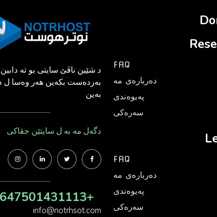
Do
Rese
FAQ
د شێین ناڤێ سایتی بو ته‌ دابین ب
ده‌رباره‌ی مه‌
به‌رده‌ست بكه‌ین هه‌ر وه‌سا ل د
به‌ین
په‌یوه‌ندی
سه‌ره‌كی
دگه‌ل مه‌ به‌ ل سایتێن جڤاكی
L
FAQ
ده‌رباره‌ی مه‌
په‌یوه‌ندی
+9647501431113
سه‌ره‌كی
info@notrhsot.com