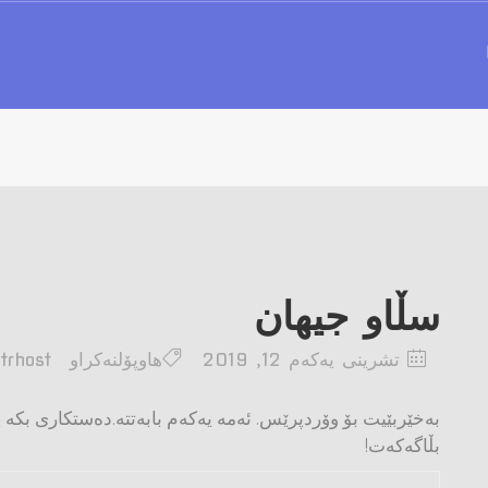
سڵاو جیهان
تشرینی یه‌كه‌م 12, 2019
هاوپۆلنه‌كراو
trhost
به‌خێربێیت بۆ وۆردپرێس. ئه‌مه‌ یه‌که‌م بابه‌تته‌.ده‌ستکاری بکه‌
بڵاگه‌که‌ت!