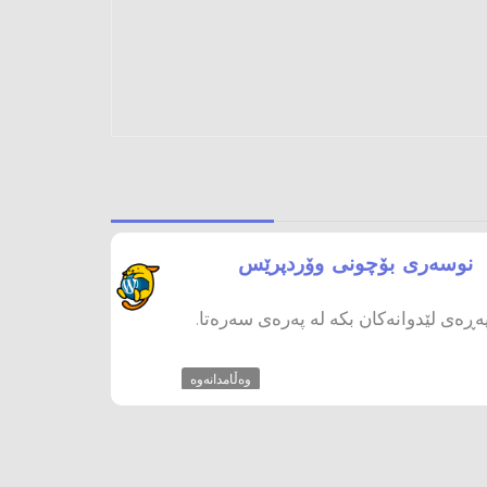
نوسەری بۆچونی وۆردپرێس
ڕەی لێدوانەکان بکە لە پەرەی سەرەتا.
وەڵامدانەوە