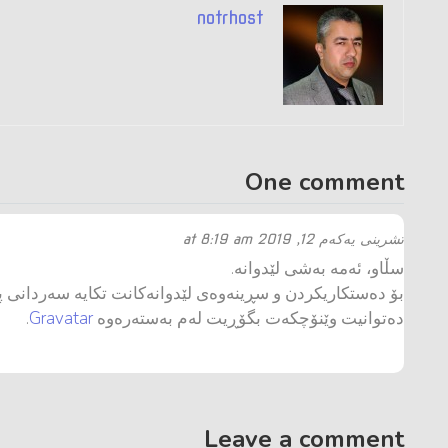
notrhost
One comment
تشرینی یه‌كه‌م 12, 2019 at 8:19 am
سڵاو، ئەمە بەشی لێدوانە.
بۆ دەستکاریکردن و سڕینەوەی لێدوانەکانت تکایە سەردانی پە
دەتوانیت وێنۆچکەت بگۆڕیت لەم بەستەرەوە
Gravatar
.
Leave a comment