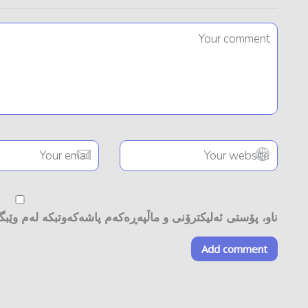
ناو، پۆستی ئەلیکترۆنی و ماڵپەڕەکەم پاشەکەوتبکە لەم وێبگە