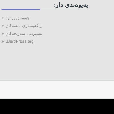
په‌یوه‌ندی دار:
چوونەژوورەوە
ڕاگەیەنەری بابەتەکان
پێشبردنی سەرنجەکان
WordPress.org