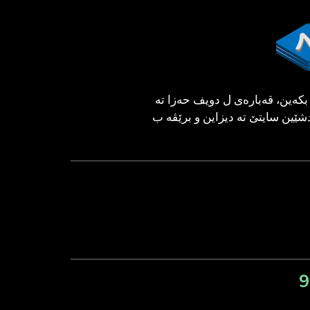
كه‌ین، قه‌باره‌ی ل دویف حه‌زا ته‌
شێین سایتێ ته‌ دیزاین و برێڤه‌ ب