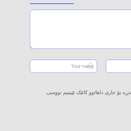
ڕە بۆ جاری داهاتوو کاتێک تێبینیم نووسی.