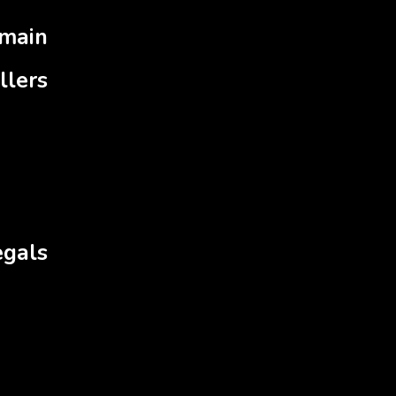
main
llers
egals