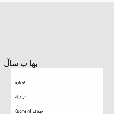
بها ب ساڵ
قه‌باره‌
ترافیك
جهناڤ (Domain)