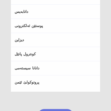
داتابه‌یس
پوستێن ئه‌لكترونی
دیزاین
كونترول پانێل
دانانا سیسته‌می
پروتوكولێ ئێمن