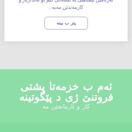
کارمەندێن مەیە
.
.
پتر ب بینە
ئەم ب خزمەتا پشتی
فروتنێ ژی د پێگوتینە
کار و ئارمانجێن مە