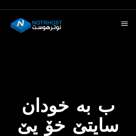
ب به‌ خودان
سایتێ خۆ یێ