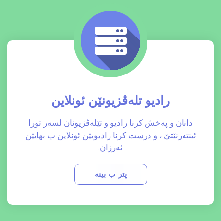
رادیو تلەڤزیونێن ئونلاین
دانان و پەخش کرنا رادیو و تێلەڤزیونان لسەر تورا
ئینتەرنێتێ ، و درست کرنا رادیویێن ئونلاین ب بهایێن
ئەرزان.
پتر ب بینە