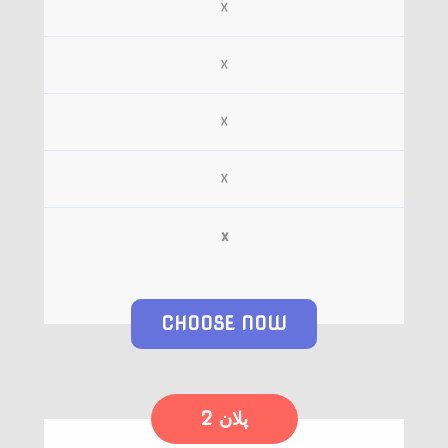
☓
☓
☓
☓
x
CHOOSE NOW
پلان 2