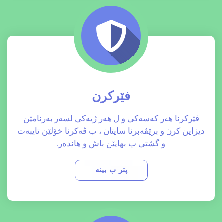
فێرکرن
فێرکرنا هەر کەسەکی و ل هەر ژیەکی لسەر بەرنامێن
دیزاین کرن و برێڤەبرنا سایتان ، ب ڤەکرنا خۆلێن تایبەت
و گشتی ب بهایێن باش و هاندەر.
پتر ب بینە