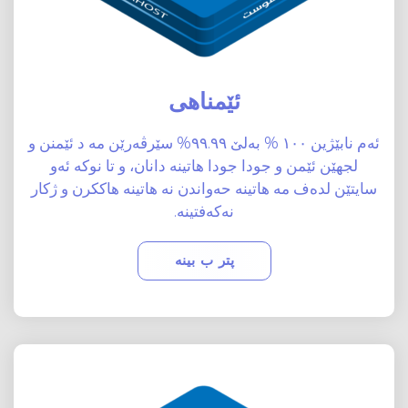
ئێمناهی
ئەم نابێژین ١٠٠ % بەلێ ٩٩.٩٩% سێرڤەرێن مە د ئێمنن و
لجهێن ئێمن و جودا جودا هاتینە دانان، و تا نوکە ئەو
سایتێن لدەف مە هاتینە حەواندن نە هاتینە هاککرن و ژکار
نەکەفتینە.
پتر ب بینە