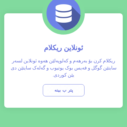
ئونلاین ریکلام
ریکلام کرن بۆ بەرهەم و کەلوپەلێن هەوە ئونلاین لسەر
سایتێن گوگل و فەیس بوک یوتیوب و گەلەک سایتێن دی
یێن کوردی.
پتر ب بینە