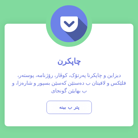
چاپکرن
دیزاین و چاپکرنا پەرتۆک، کوڤار، رۆژنامە، پوستەر،
فلێکس و لافیتان ب دەستێن کەسێن بسپور و شارەزا، و
ب بهایێن گونجای
پتر ب بینە