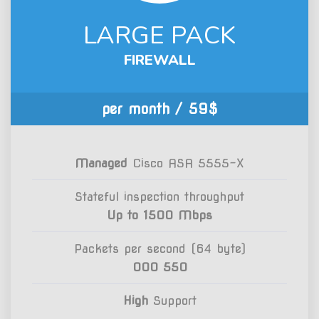
LARGE PACK
FIREWALL
/ per month
59$
Managed
Cisco ASA 5555-X
Stateful inspection throughput
Up to 1500 Mbps
Packets per second (64 byte)
550 000
High
Support