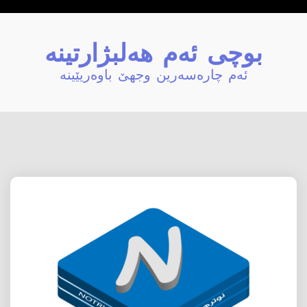
بوچی ئەم هەلبژارتینە
ئەم چارەسەرین وجهێ باوەریێینە