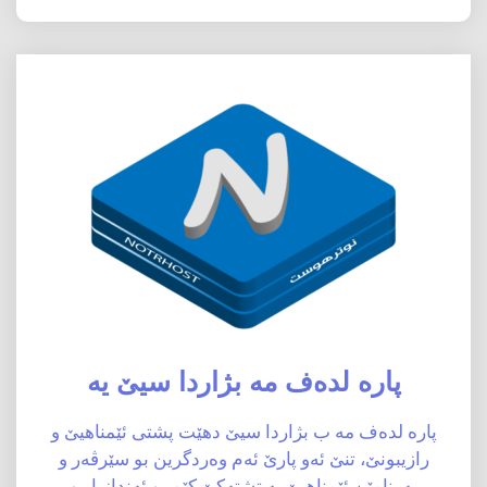
پارە لدەف مە بژاردا سیێ یە
پارە لدەف مە ب بژاردا سیێ دهێت پشتی ئێمناهیێ و
رازیبونێ، تنێ ئەو پارێ ئەم وەردگرین بو سێرڤەر و
بەرنامێن ئێمناهیێ یە تشتەکێ کێم بو ئەندازیار و