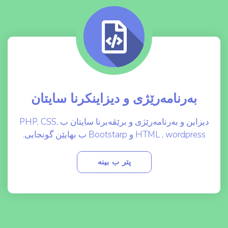
بەرنامەرێژی و دیزاینکرنا سایتان
دیزاین و بەرنامەرێژی و برێڤەبرنا سایتان ب PHP, CSS,
HTML , wordpress و Bootstarp ب بهایێن گونجایی.
پتر ب بینە