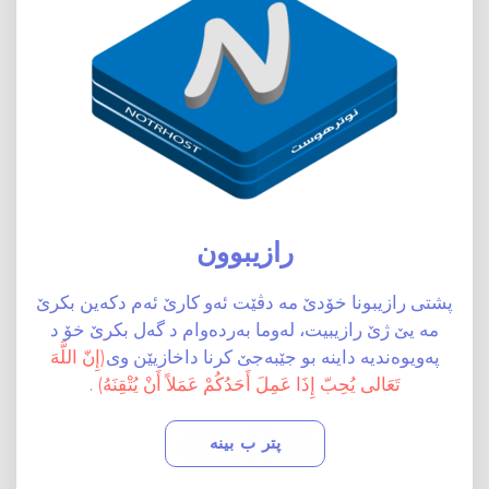
رازیبوون
پشتی رازیبونا خۆدێ مە دڤێت ئەو کارێ ئەم دکەین بکرێ
مە یێ ژێ رازیبیت، لەوما بەردەوام د گەل بکرێ خۆ د
پەویوەندیە داینە بو جێبەجێ کرنا داخازیێن وی
(إِنّ اللَّهَ
تَعَالى يُحِبّ إِذَا عَمِلَ أَحَدُكُمْ عَمَلاً أَنْ يُتْقِنَهُ)
.
پتر ب بینە