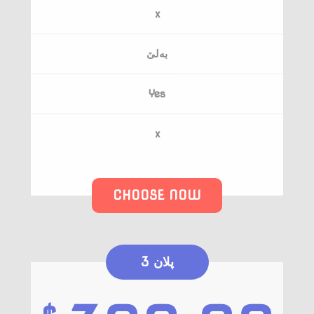
x
به‌لێ
Yes
x
CHOOSE NOW
پلان 3