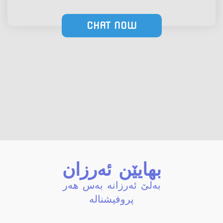
CHAT NOW
بهایێن ئەرزان
بەلێ ئەرزانە بەس هەر
پروفیشنالە