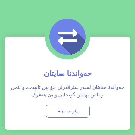
حەواندنا سایتان
حەواندنا سایتان لسەر سێرڤەرێن خۆ یین تایبەت، و ئێمن
و بلەز، بهایێن گونجایی و بێ هەڤرک
پتر ب بینە