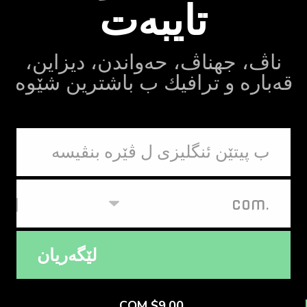
تایبه‌ت
ناڤ، جهناڤ، حه‌واندن، دیزاین،
قه‌باره‌ و ترافیك ب باشترین شێوه‌
لێگه‌ریان
.COM $9.00