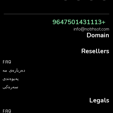
+9647501431113
info@notrhsot.com
Domain
Resellers
FAQ
ده‌رباره‌ی مه‌
په‌یوه‌ندی
سه‌ره‌كی
Legals
FAQ