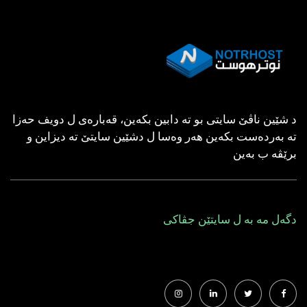
د شێین ناڤێ سایتی بو ته‌ دابین بكه‌ین، قه‌باره‌ی ل دویف حه‌زا
ته‌ به‌رده‌ست بكه‌ین هه‌ر وه‌سا ل دشێین سایتێ ته‌ دیزاین و
برێڤه‌ ب به‌ین
دگه‌ل مه‌ به‌ ل سایتێن جڤاكی